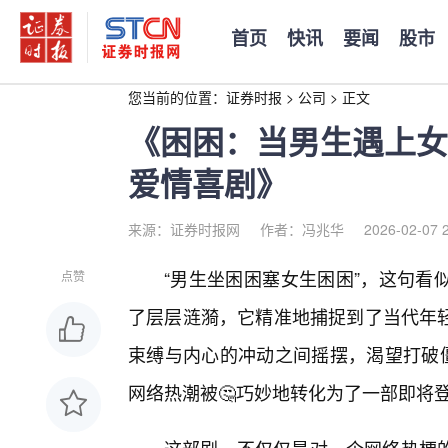
首页
快讯
要闻
股市
您当前的位置：
证券时报
>
公司
>
正文
《困困：当男生遇上女
爱情喜剧》
来源：证券时报网
作者：冯兆华
2026-02-07 
“男生坐困困塞女生困困”，这句看
点赞
了层层涟漪，它精准地捕捉到了当代年
束缚与内心的冲动之间摇摆，渴望打破僵
网络热潮被🤔巧妙地转化为了一部即将