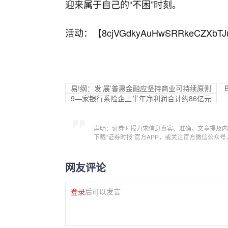
迎来属于自己的“不困”时刻。
活动：【
8cjVGdkyAuHwSRRkeCZXbTJ
易!纲：发‘展’普惠金融应坚持商业可持续原则
9—家银行系险企上半年净利润合计约86亿元
声明：证券时报力求信息真实、准确，文章提及内
下载“证券时报”官方APP，或关注官方微信公众
网友评论
登录
后可以发言